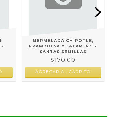
N
MERMELADA CHIPOTLE,
SALSA DE
AS
FRAMBUESA Y JALAPEÑO -
- SA
SANTAS SEMILLAS
$170.00