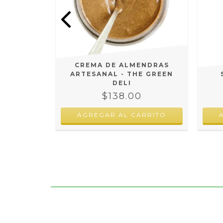
TESANAL
EN DELI
0
CREMA DE ALMENDRAS
RRITO
ARTESANAL - THE GREEN
DELI
$138.00