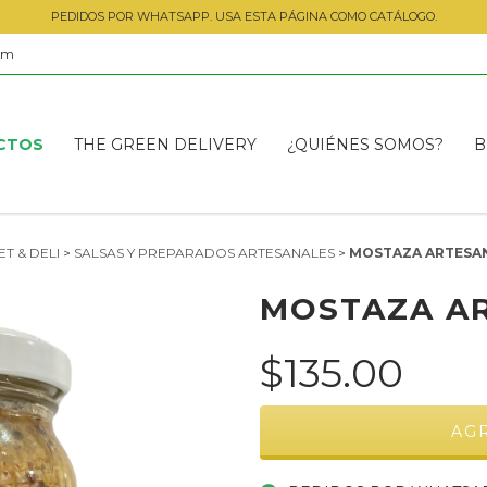
PEDIDOS POR WHATSAPP. USA ESTA PÁGINA COMO CATÁLOGO.
om
CTOS
THE GREEN DELIVERY
¿QUIÉNES SOMOS?
B
T & DELI
>
SALSAS Y PREPARADOS ARTESANALES
>
MOSTAZA ARTESAN
MOSTAZA AR
$135.00