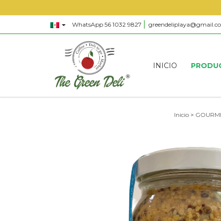
WhatsApp 56 1032 9827
greendeliplaya@gmail.c
INICIO
PRODU
Inicio
>
GOURME