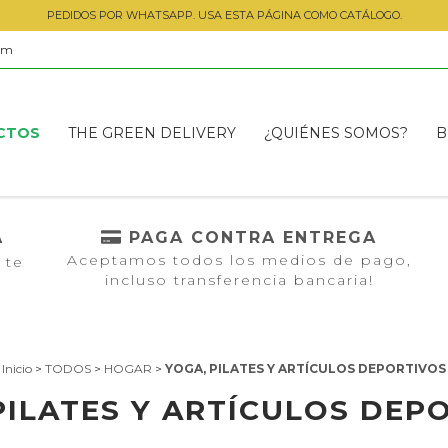
PEDIDOS POR WHATSAPP. USA ESTA PÁGINA COMO CATÁLOGO.
om
CTOS
THE GREEN DELIVERY
¿QUIÉNES SOMOS?
B
A
PAGA CONTRA ENTREGA
Aceptamos todos los medios de pago,
 te
incluso transferencia bancaria!
Inicio
>
TODOS
>
HOGAR
>
YOGA, PILATES Y ARTÍCULOS DEPORTIVOS
PILATES Y ARTÍCULOS DEP