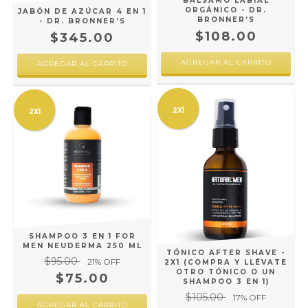
BÁLSAMO LABIAL
ORGÁNICO - DR.
JABÓN DE AZÚCAR 4 EN 1
BRONNER’S
- DR. BRONNER’S
$108.00
$345.00
AGREGAR AL CARRITO
AGREGAR AL CARRITO
2X1
2X1
SHAMPOO 3 EN 1 FOR
MEN NEUDERMA 250 ML
TÓNICO AFTER SHAVE -
$95.00
21
% OFF
2X1 (COMPRA Y LLÉVATE
OTRO TÓNICO O UN
$75.00
SHAMPOO 3 EN 1)
$105.00
17
% OFF