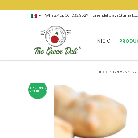
WhatsApp 56 1032 9827
greendeliplaya@gmail.c
INICIO
PRODU
Inicio
>
TODOS
>
PAN
PREGUNTA
DISPONIBILIDAD