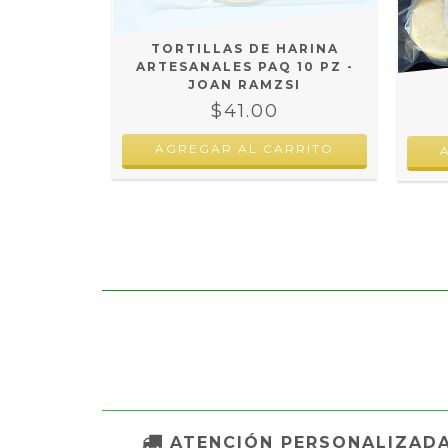
 VARIOS
PED SIN
Z
TORTILLAS DE HARINA
ARTESANALES PAQ 10 PZ -
JOAN RAMZSI
$41.00
RRITO
AGREGAR AL CARRITO
ATENCIÓN PERSONALIZAD