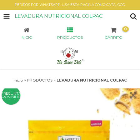
PEDIDOS POR WHATSAPP. USA ESTA PÁGINA COMO CATÁLOGO.
LEVADURA NUTRICIONAL COLPAC
0
INICIO
PRODUCTOS
CARRITO
Inicio
>
PRODUCTOS
>
LEVADURA NUTRICIONAL COLPAC
PREGUNTA
ISPONIBILIDAD