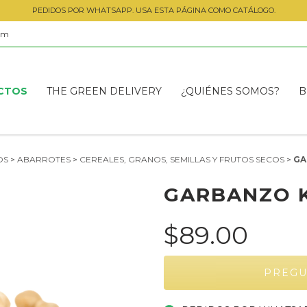
PEDIDOS POR WHATSAPP. USA ESTA PÁGINA COMO CATÁLOGO.
om
CTOS
THE GREEN DELIVERY
¿QUIÉNES SOMOS?
B
OS
>
ABARROTES
>
CEREALES, GRANOS, SEMILLAS Y FRUTOS SECOS
>
GA
GARBANZO 
$89.00