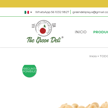
WhatsApp 56 1032 9827
greendeliplaya@gmail.c
INICIO
PRODU
Inicio
>
TOD
PREGUNTA
DISPONIBILIDAD