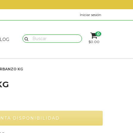
Iniciar sesión
0
LOG
$0.00
RBANZO KG
KG