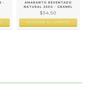
 -
AMARANTO REVENTADO
NATURAL 250G - GRANEL
$54.50
AGREGAR AL CARRITO
CEREAL 
SABOR