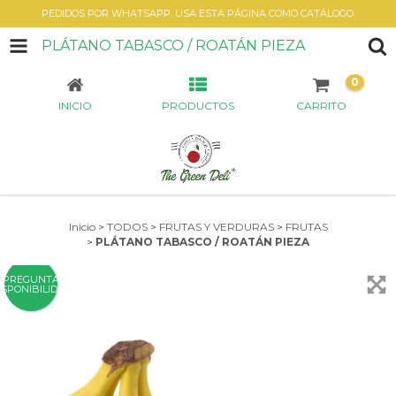
PEDIDOS POR WHATSAPP. USA ESTA PÁGINA COMO CATÁLOGO.
PLÁTANO TABASCO / ROATÁN PIEZA
0
INICIO
PRODUCTOS
CARRITO
Inicio
>
TODOS
>
FRUTAS Y VERDURAS
>
FRUTAS
>
PLÁTANO TABASCO / ROATÁN PIEZA
PREGUNTA
ISPONIBILIDAD