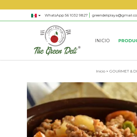
WhatsApp 56 1032 9827
greendeliplaya@gmail.c
INICIO
PRODU
Inicio
>
GOURMET & D