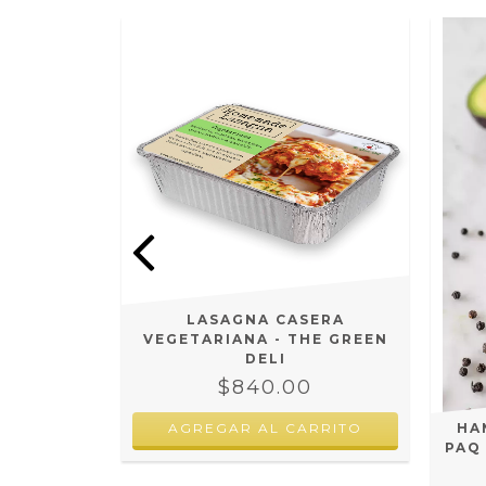
S CRUDAS
ELI
LASAGNA CASERA
VEGETARIANA - THE GREEN
DELI
$840.00
AGREGAR AL CARRITO
HA
PAQ 