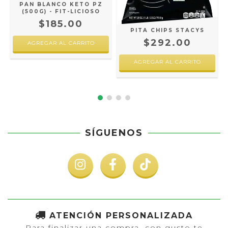
PAN BLANCO KETO PZ
N
(500G) - FIT-LICIOSO
$185.00
PITA CHIPS STACYS
$292.00
SÍGUENOS
ATENCIÓN PERSONALIZADA
Para finalizar una compra, con gusto te