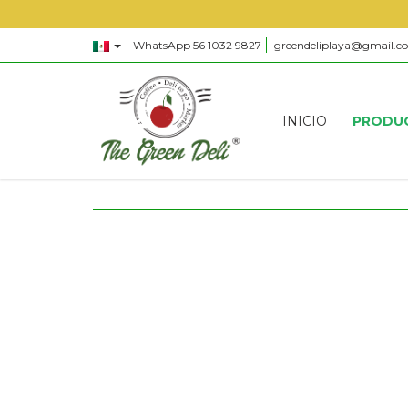
WhatsApp 56 1032 9827
greendeliplaya@gmail.c
INICIO
PRODU